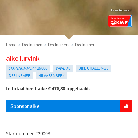
In actie voor
Home
Deelnemen
Deelnemers
Deelnemer
aike lurvink
STARTNUMMER
#29003
WAVE
#8
BIKE CHALLENGE
DEELNEMER
HILVARENBEEK
In totaal heeft aike € 476,80 opgehaald.
Sponsor aike
Startnummer
#29003