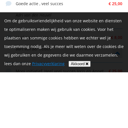
Goede actie , veel succes
€ 25,00
Adri van den Heuvel
Om de gebruiksvriendelijkheid van onze website en diensten
te optimaliseren maken wij gebruik van cookies. Voor het
Heel succes Joris en Annet
€ 8,00
plaatsen van sommige cookies hebben we echter wel je
toestemming nodig. Als je meer wilt weten over de cookies die
Bart van der Velden
wij gebruiken en de gegevens die we daarmee verzamelen,
lees dan onze
Privacyverklaring
Akkoord
Mooi initiatief, Heel veel succes Joris en Annet
€ 25,00
Rory Hordemboen
Succes beide en goed bezig om geld op te
€ 15,00
halen voor het KWF!
Maarten Schrauwen