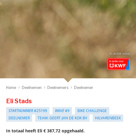
In actie voor
Home
Deelnemen
Deelnemers
Deelnemer
Eli Stads
STARTNUMMER
#25199
WAVE
#9
BIKE CHALLENGE
DEELNEMER
TEAM: GEERT-JAN DE KOK BV
HILVARENBEEK
In totaal heeft Eli € 387,72 opgehaald.