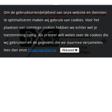
Om de gebruiksvriendelijkheid van onze website en diensten
De Vrijthof-Vrijthof Bike Challenge wordt mede mogelijk
gemaakt door
te optimaliseren maken wij gebruik van cookies. Voor het
plaatsen van sommige cookies hebben we echter wel je
toestemming nodig. Als je meer wilt weten over de cookies die
wij gebruiken en de gegevens die we daarmee verzamelen,
lees dan onze
Privacyverklaring
Akkoord
HOME
INFORMATIE
NIEUWS
CONTACT
MIJN ACCOUNT