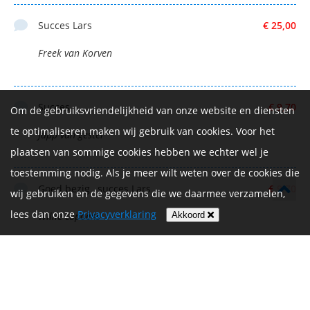
Succes Lars
€ 25,00
Freek van Korven
Succes
€ 9,70
Om de gebruiksvriendelijkheid van onze website en diensten
te optimaliseren maken wij gebruik van cookies. Voor het
Jupp van gestel
plaatsen van sommige cookies hebben we echter wel je
toestemming nodig. Als je meer wilt weten over de cookies die
Goed bezig , succes Lars
€ 9,70
wij gebruiken en de gegevens die we daarmee verzamelen,
lees dan onze
Privacyverklaring
Akkoord
Willie copoens
Succes!
€ 10,00
Dylan