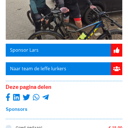
Sponsor Lars
Naar team de leffe lurkers
Deze pagina delen
Sponsors
Goed gedaan!
€ 15,00