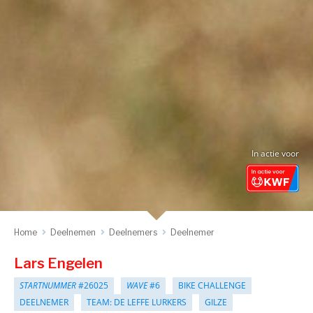
In actie voor
Home
Deelnemen
Deelnemers
Deelnemer
Lars Engelen
STARTNUMMER
#26025
WAVE
#6
BIKE CHALLENGE
DEELNEMER
TEAM: DE LEFFE LURKERS
GILZE