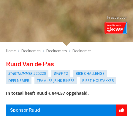
In actie voor
Home
Deelnemen
Deelnemers
Deelnemer
Ruud Van de Pas
STARTNUMMER
#25220
WAVE
#2
BIKE CHALLENGE
DEELNEMER
TEAM: REIJRINK BIKERS
BIEST-HOUTAKKER
In totaal heeft Ruud € 844,57 opgehaald.
Sponsor Ruud