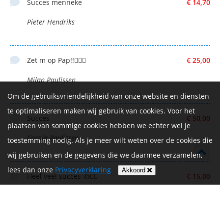
Succes menneke
€ 14,70
Pieter Hendriks
Zet m op Pap!!🚴🏼‍♂️
€ 25,00
Milan Paulissen
Om de gebruiksvriendelijkheid van onze website en diensten
te optimaliseren maken wij gebruik van cookies. Voor het
Succes
€ 50,00
plaatsen van sommige cookies hebben we echter wel je
Carola Paulissen
toestemming nodig. Als je meer wilt weten over de cookies die
wij gebruiken en de gegevens die we daarmee verzamelen,
lees dan onze
Privacyverklaring
Akkoord
Heel veel succes 👍🚴‍♀️
€ 15,00
Jan van hoof