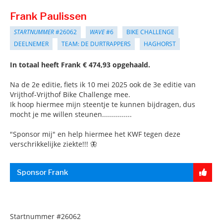
Frank Paulissen
STARTNUMMER
#26062
WAVE
#6
BIKE CHALLENGE
DEELNEMER
TEAM: DE DURTRAPPERS
HAGHORST
In totaal heeft Frank € 474,93 opgehaald.
Na de 2e editie, fiets ik 10 mei 2025 ook de 3e editie van
Vrijthof-Vrijthof Bike Challenge mee.
Ik hoop hiermee mijn steentje te kunnen bijdragen, dus
mocht je me willen steunen...............
"Sponsor mij" en help hiermee het KWF tegen deze
verschrikkelijke ziekte!!! 🦋
Sponsor Frank
Startnummer
#26062