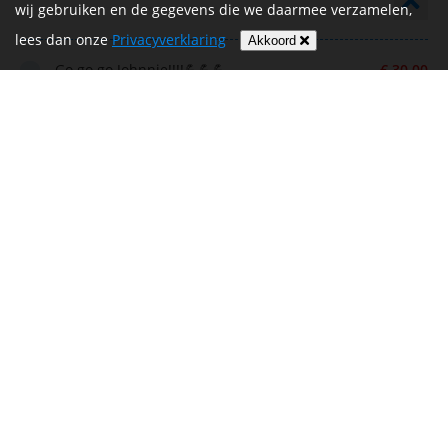
wij gebruiken en de gegevens die we daarmee verzamelen,
lees dan onze
Privacyverklaring
Akkoord
Go go go Johnnie!!!!💪💪💪
€ 30,00
Christel
Deep
€ 25,00
Zet hem op John!
€ 15,00
WoutisHout
Zet hem op John!
€ 10,00
Jochem