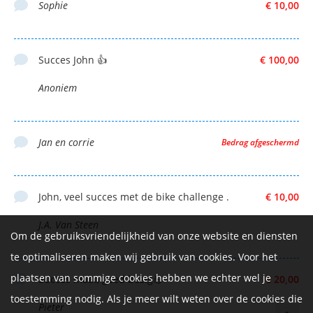
Sophie
€ 10,00
Succes John 👍
€ 100,00
Anoniem
Jan en corrie
Bedrag afgeschermd
John, veel succes met de bike challenge .
€ 10,00
J.A. Van Steen
Om de gebruiksvriendelijkheid van onze website en diensten
te optimaliseren maken wij gebruik van cookies. Voor het
plaatsen van sommige cookies hebben we echter wel je
Succes maat, goed bezig💪
€ 20,00
toestemming nodig. Als je meer wilt weten over de cookies die
Pieter