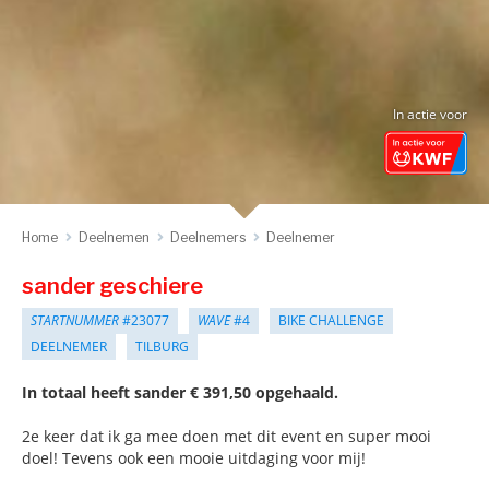
In actie voor
Home
Deelnemen
Deelnemers
Deelnemer
sander geschiere
STARTNUMMER
#23077
WAVE
#4
BIKE CHALLENGE
DEELNEMER
TILBURG
In totaal heeft sander € 391,50 opgehaald.
2e keer dat ik ga mee doen met dit event en super mooi
doel! Tevens ook een mooie uitdaging voor mij!