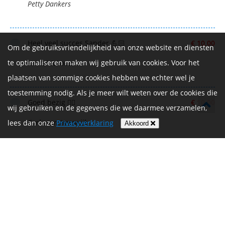
Petty Dankers
Heel veel succes Sander 💪🏻
€ 10,00
Om de gebruiksvriendelijkheid van onze website en diensten
te optimaliseren maken wij gebruik van cookies. Voor het
Kristel Schouten
plaatsen van sommige cookies hebben we echter wel je
toestemming nodig. Als je meer wilt weten over de cookies die
Goed bezig 👍🏻
€ 10,00
wij gebruiken en de gegevens die we daarmee verzamelen,
Carla van Heeswijk
lees dan onze
Privacyverklaring
Akkoord
Trots op jou Sander ! Heel veel succes gewenst !
€ 5,00
🍀🍀
Alexandra Peijs