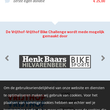
Eerste eigen donatie
€ 25,00
De Vrijthof-Vrijthof Bike Challenge wordt mede mogelijk
gemaakt door
Om de gebruiksvriendelijkheid van onze website en diensten
HOME
te optimaliseren maken wij gebruik van cookies. Voor het
INFORMATIE
plaatsen van sommige cookies hebben we echter wel je
NIEUWS
toestemming nodig. Als je meer wilt weten over de cookies die