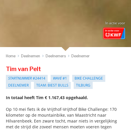
In actie voor
Home
Deelnemen
Deelnemers
Deelnemer
Tim van Pelt
STARTNUMMER
#24414
WAVE
#1
BIKE CHALLENGE
DEELNEMER
TEAM: BIEST BULLS
TILBURG
In totaal heeft Tim € 1.167,43 opgehaald.
Op 10 mei fiets ik de Vrijthof-Vrijthof Bike Challenge: 170
kilometer op de mountainbike, van Maastricht naar
Hilvarenbeek. Een zware tocht, maar niets in vergelijking
met de strijd die zoveel mensen moeten voeren tegen