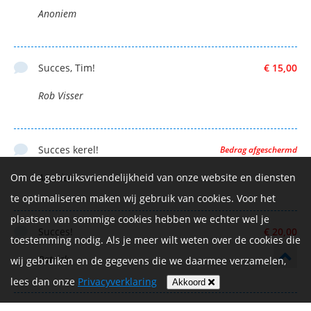
Anoniem
Succes, Tim!
€ 15,00
Rob Visser
Succes kerel!
Bedrag afgeschermd
Om de gebruiksvriendelijkheid van onze website en diensten
Anoniem
te optimaliseren maken wij gebruik van cookies. Voor het
plaatsen van sommige cookies hebben we echter wel je
Succes!
€ 20,00
toestemming nodig. Als je meer wilt weten over de cookies die
Patrick
wij gebruiken en de gegevens die we daarmee verzamelen,
lees dan onze
Privacyverklaring
Akkoord