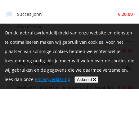
Succes John
€ 20,00
Rian de Laat
Om de gebruiksvriendelijkheid van onze website en diensten
te optimaliseren maken wij gebruik van cookies. Voor het
Succes John!!! Zet em op!
€ 20,00
plaatsen van sommige cookies hebben we echter wel je
toestemming nodig. Als je meer wilt weten over de cookies die
Willy en Angelique
wij gebruiken en de gegevens die we daarmee verzamelen,
lees dan onze
Privacyverklaring
Akkoord
Heel veel fietsplezier en succes John! Mooi dat
€ 10,00
je weer mee doet. Als t even kan staan we weer te
klappen bij de finish.
Toine en Brigitte
Superknappe prestatie John
€ 14,70