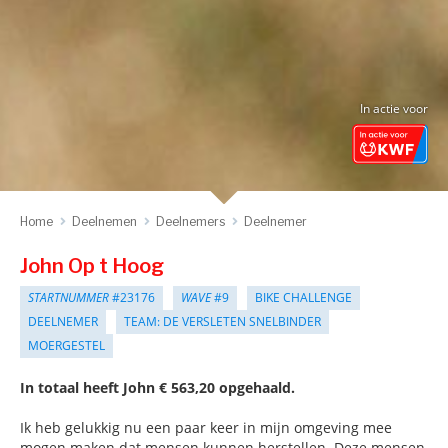
In actie voor
Home
Deelnemen
Deelnemers
Deelnemer
John Op t Hoog
STARTNUMMER
#23176
WAVE
#9
BIKE CHALLENGE
DEELNEMER
TEAM: DE VERSLETEN SNELBINDER
MOERGESTEL
In totaal heeft John € 563,20 opgehaald.
Ik heb gelukkig nu een paar keer in mijn omgeving mee
mogen maken dat mensen kunnen herstellen. Deze mensen