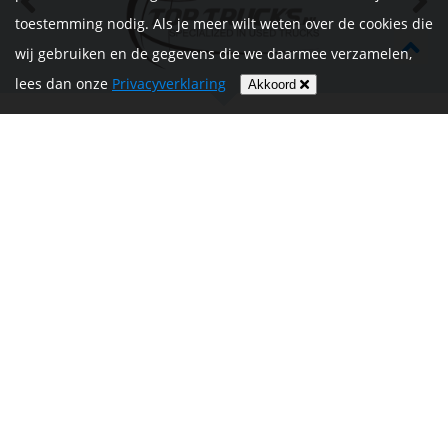
toestemming nodig. Als je meer wilt weten over de cookies die
wij gebruiken en de gegevens die we daarmee verzamelen,
lees dan onze
Privacyverklaring
Akkoord
HOME
INFORMATIE
NIEUWS
CONTACT
MIJN ACCOUNT
PRIVACYVERKLARING
ALGEMENE
VOORWAARDEN EN HET
REGLEMENT
Volg ons op