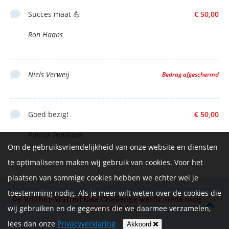
Succes maat 💪
€ 50,00
Ron Haans
Niels Verweij
Bedrag afgeschermd
Goed bezig!
€ 50,00
Patrick Pellikaan
Om de gebruiksvriendelijkheid van onze website en diensten
te optimaliseren maken wij gebruik van cookies. Voor het
plaatsen van sommige cookies hebben we echter wel je
toestemming nodig. Als je meer wilt weten over de cookies die
De Vrijthof-Vrijthof Bike Challenge wordt mede mogelijk
wij gebruiken en de gegevens die we daarmee verzamelen,
gemaakt door
lees dan onze
Privacyverklaring
Akkoord