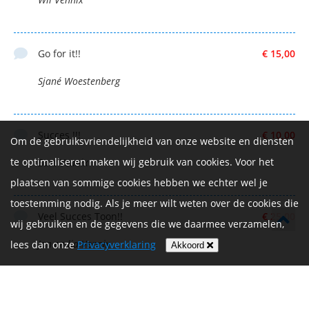
Go for it!!
€ 15,00
Sjané Woestenberg
Succes !!!
€ 10,00
Om de gebruiksvriendelijkheid van onze website en diensten
te optimaliseren maken wij gebruik van cookies. Voor het
Bart Vennix
plaatsen van sommige cookies hebben we echter wel je
toestemming nodig. Als je meer wilt weten over de cookies die
Veel Succes Toon!!
€ 25,00
wij gebruiken en de gegevens die we daarmee verzamelen,
Jan en lia Vennix
lees dan onze
Privacyverklaring
Akkoord
Succes Toon, je kunt het.
€ 25,00