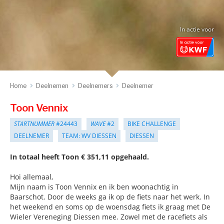
In actie voor
Home
Deelnemen
Deelnemers
Deelnemer
Toon Vennix
STARTNUMMER
#24443
WAVE
#2
BIKE CHALLENGE
DEELNEMER
TEAM: WV DIESSEN
DIESSEN
In totaal heeft Toon € 351,11 opgehaald.
Hoi allemaal,
Mijn naam is Toon Vennix en ik ben woonachtig in
Baarschot. Door de weeks ga ik op de fiets naar het werk. In
het weekend en soms op de woensdag fiets ik graag met De
Wieler Vereneging Diessen mee. Zowel met de racefiets als