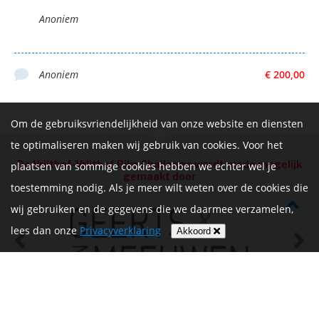
Anoniem
Anoniem
€ 200,00
Om de gebruiksvriendelijkheid van onze website en diensten
te optimaliseren maken wij gebruik van cookies. Voor het
De Vrijthof-Vrijthof Bike Challenge wordt mede mogelijk
plaatsen van sommige cookies hebben we echter wel je
gemaakt door
toestemming nodig. Als je meer wilt weten over de cookies die
wij gebruiken en de gegevens die we daarmee verzamelen,
lees dan onze
Privacyverklaring
Akkoord