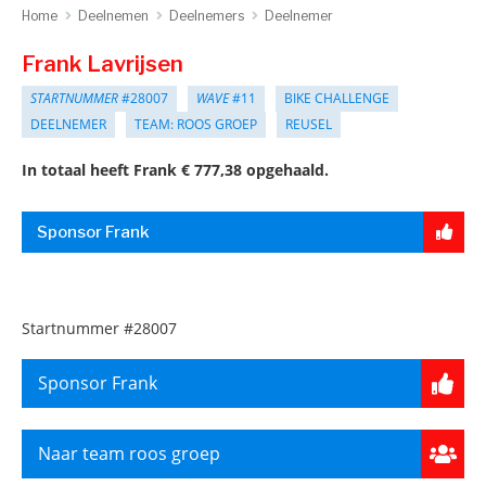
Home
Deelnemen
Deelnemers
Deelnemer
Frank Lavrijsen
STARTNUMMER
#28007
WAVE
#11
BIKE CHALLENGE
DEELNEMER
TEAM: ROOS GROEP
REUSEL
In totaal heeft Frank € 777,38 opgehaald.
Sponsor Frank
Startnummer
#28007
Sponsor Frank
Naar team roos groep