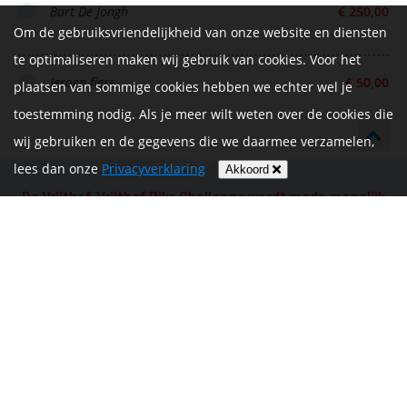
Bart De Jongh
€ 250,00
Om de gebruiksvriendelijkheid van onze website en diensten
te optimaliseren maken wij gebruik van cookies. Voor het
Jeroen fiers
€ 50,00
plaatsen van sommige cookies hebben we echter wel je
toestemming nodig. Als je meer wilt weten over de cookies die
wij gebruiken en de gegevens die we daarmee verzamelen,
lees dan onze
Privacyverklaring
Akkoord
De Vrijthof-Vrijthof Bike Challenge wordt mede mogelijk
gemaakt door