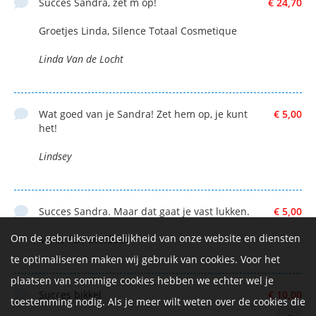
Succes Sandra, zet m op!
€ 24,70
Groetjes Linda, Silence Totaal Cosmetique
Linda Van de Locht
Wat goed van je Sandra! Zet hem op, je kunt
€ 5,00
het!
Lindsey
Succes Sandra. Maar dat gaat je vast lukken.
€ 5,00
Om de gebruiksvriendelijkheid van onze website en diensten
Marie Van Overbeek
te optimaliseren maken wij gebruik van cookies. Voor het
plaatsen van sommige cookies hebben we echter wel je
Succes bikkel
€ 10,00
toestemming nodig. Als je meer wilt weten over de cookies die