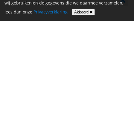
wij gebruiken en de gegevens die we daarmee verzamelen,
Charlotte Schaeffer
lees dan onze
Privacyverklaring
Akkoord
Goed bezig Sandra!
€ 5,00
Wendy
Geweldig dat je de uitdaging aan gaat voor het
€ 10,00
KWF. Om je op weg te helpen met je sponsoring,
hebben we je eerste donatie verdubbeld. Succes met
je voorbereidingen voor de Vrijthof-Vrijthof Bike
Challenge!
Eerste eigen donatie
€ 10,00