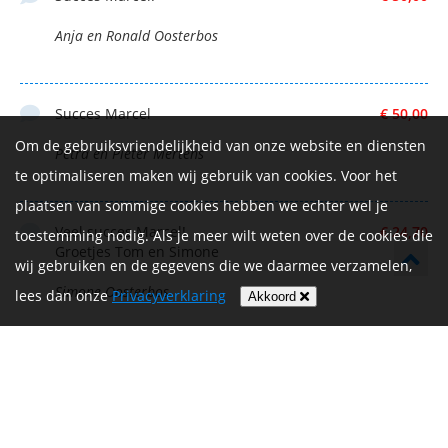
Anja en Ronald Oosterbos
Succes Marcel
€ 50,00
Om de gebruiksvriendelijkheid van onze website en diensten
Petra en Pieter Mertens
te optimaliseren maken wij gebruik van cookies. Voor het
plaatsen van sommige cookies hebben we echter wel je
Veel succes Marcel!
€ 24,70
toestemming nodig. Als je meer wilt weten over de cookies die
Groetjes Tom en Simone
wij gebruiken en de gegevens die we daarmee verzamelen,
Simone Oosterbos
lees dan onze
Privacyverklaring
Akkoord
Succes Marcel!!
€ 25,00
Dennus&Trudy