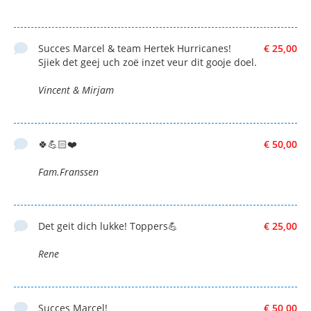
Succes Marcel & team Hertek Hurricanes!
€ 25,00
Sjiek det geej uch zoë inzet veur dit gooje doel.
Vincent & Mirjam
🍀💪🏻❤️
€ 50,00
Fam.Franssen
Det geit dich lukke! Toppers💪
€ 25,00
Rene
Succes Marcel!
€ 50,00