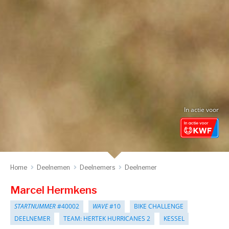
In actie voor
Home
Deelnemen
Deelnemers
Deelnemer
Marcel Hermkens
STARTNUMMER
#40002
WAVE
#10
BIKE CHALLENGE
DEELNEMER
TEAM: HERTEK HURRICANES 2
KESSEL