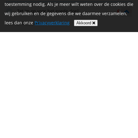
toestemming nodig. Als je meer wilt weten over de cookies die
Zet 'm op voor het goede doel!
€ 15,00
wij gebruiken en de gegevens die we daarmee verzamelen,
lees dan onze
Privacyverklaring
Erik en Yvette
Akkoord
Anoniem
€ 10,00
Goed bezig Mark! Natuurlijk steun ik jou en
€ 20,00
KWF!
Antonette
De Vrijthof-Vrijthof Bike Challenge wordt mede mogelijk
gemaakt door