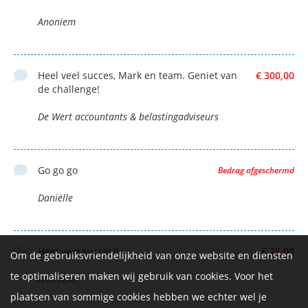
Anoniem
Heel veel succes, Mark en team. Geniet van
€ 300,00
de challenge!
De Wert accountants & belastingadviseurs
Go go go
Bedrag afgeschermd
Daniëlle
Heel veel succes!!
€ 25,00
Om de gebruiksvriendelijkheid van onze website en diensten
te optimaliseren maken wij gebruik van cookies. Voor het
Anoniem
plaatsen van sommige cookies hebben we echter wel je