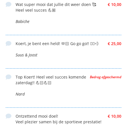
Wat super mooi dat jullie dit weer doen 🥰
€ 10,00
Heel veel succes 💪🏼
Babiche
Koert, je bent een held! 🫶🏻 Go go go!! 🚴‍♂️💨
€ 25,00
Suus & Joost
Top Koert! Heel veel succes komende
Bedrag afgeschermd
zaterdag!! 💪🏻💪🏻
Nard
Ontzettend mooi doel!
€ 10,00
Veel plezier samen bij de sportieve prestatie!