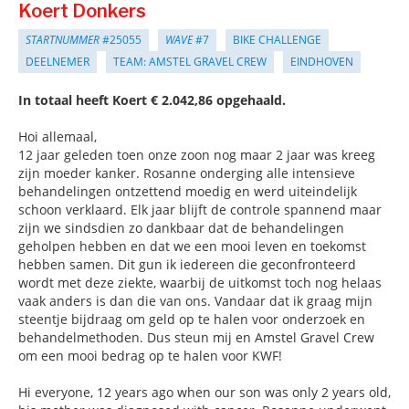
Koert Donkers
STARTNUMMER
#25055
WAVE
#7
BIKE CHALLENGE
DEELNEMER
TEAM: AMSTEL GRAVEL CREW
EINDHOVEN
In totaal heeft Koert € 2.042,86 opgehaald.
Hoi allemaal,
12 jaar geleden toen onze zoon nog maar 2 jaar was kreeg
zijn moeder kanker. Rosanne onderging alle intensieve
behandelingen ontzettend moedig en werd uiteindelijk
schoon verklaard. Elk jaar blijft de controle spannend maar
zijn we sindsdien zo dankbaar dat de behandelingen
geholpen hebben en dat we een mooi leven en toekomst
hebben samen. Dit gun ik iedereen die geconfronteerd
wordt met deze ziekte, waarbij de uitkomst toch nog helaas
vaak anders is dan die van ons. Vandaar dat ik graag mijn
steentje bijdraag om geld op te halen voor onderzoek en
behandelmethoden. Dus steun mij en Amstel Gravel Crew
om een mooi bedrag op te halen voor KWF!
Hi everyone, 12 years ago when our son was only 2 years old,