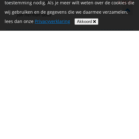
Van harte gesponsord.
€ 10,00
toestemming nodig. Als je meer wilt weten over de cookies die
wij gebruiken en de gegevens die we daarmee verzamelen,
Jan Herman Goos
lees dan onze
Privacyverklaring
Akkoord
Koert, mooi doel met een persoonlijk
Bedrag afgeschermd
randje! Zet hem op, leef en geniet fijn met elkaar!
Roelof scherff
Heel veel succes Koert!
€ 25,00
Wilma
Veel succes Koert! Van je Belgische collega!
€ 20,00
Dimitri Moerenhout