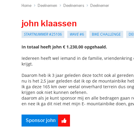
Home
Deelnemen
Deelnemers
Deelnemer
john klaassen
STARTNUMMER
#25106
WAVE
#6
BIKE CHALLENGE
DE
In totaal heeft john € 1.230,00 opgehaald.
Iedereen heeft wel iemand in de familie, vriendenkring 
krijgt.
Daarom heb ik 3 jaar geleden deze tocht ook al gereden
nu is het 2,5 jaar geleden dat ik op de mountainbike he
Ik ga deze 165 km over veelal onverhard terrein dus ong
krijgen ook niet kunnen oefenen.
daarom als je kunt sponsor mij en alle bedragen gaan r
en nee ik ga dit niet met mijn E- mountainbike doen, 
Sponsor john