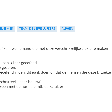
ELNEMER
TEAM: DE LEFFE LURKERS
ALPHEN
of kent wel iemand die met deze verschrikkelijke ziekte te maken
, toen 3 keer geoefend.
b gezeten.
eoefend rijden, dit ga ik doen omdat de mensen die deze k- ziekte
echtstreeks naar het kwf.
gewoon met de normale mtb op karakter.