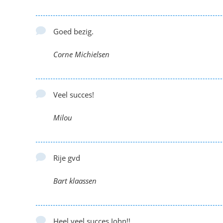
Goed bezig.
Corne Michielsen
Veel succes!
Milou
Rije gvd
Bart klaassen
Heel veel succes John!!