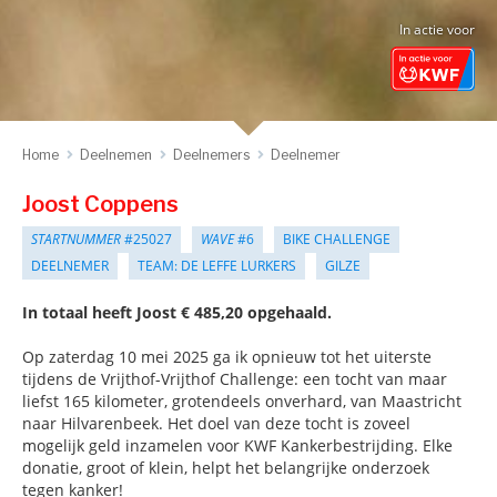
In actie voor
Home
Deelnemen
Deelnemers
Deelnemer
Joost Coppens
STARTNUMMER
#25027
WAVE
#6
BIKE CHALLENGE
DEELNEMER
TEAM: DE LEFFE LURKERS
GILZE
In totaal heeft Joost € 485,20 opgehaald.
Op zaterdag 10 mei 2025 ga ik opnieuw tot het uiterste
tijdens de Vrijthof-Vrijthof Challenge: een tocht van maar
liefst 165 kilometer, grotendeels onverhard, van Maastricht
naar Hilvarenbeek. Het doel van deze tocht is zoveel
mogelijk geld inzamelen voor KWF Kankerbestrijding. Elke
donatie, groot of klein, helpt het belangrijke onderzoek
tegen kanker!