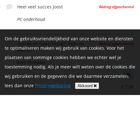
Heel veel succes Joost
Bedrag afgeschermd
PC onderhoud
Om de gebruiksvriendelijkheid van onze website en diensten
Succes en Goed bezig!!! Kees en
Bedrag afgeschermd
te optimaliseren maken wij gebruik van cookies. Voor het
Marian
plaatsen van sommige cookies hebben we echter wel je
Kees Theeuwes
toestemming nodig. Als je meer wilt weten over de cookies die
wij gebruiken en de gegevens die we daarmee verzamelen,
lees dan onze
Privacyverklaring
Akkoord
Succes mannen
€ 7,00
Marco en Sandra Gillis
Nobel doel, veel succes en plezier gewenst,
€ 50,00
ook met de voorbereidingen! 💪🏼🚴‍♂️