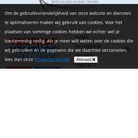
Om de gebruiksvriendelijkheid van onze website en diensten
te optimaliseren maken wij gebruik van cookies. Voor het
plaatsen van sommige cookies hebben we echter wel je
HOME
toestemming nodig. Als je meer wilt weten over de cookies die
INFORMATIE
wij gebruiken en de gegevens die we daarmee verzamelen,
NIEUWS
lees dan onze
Privacyverklaring
Akkoord
CONTACT
MIJN ACCOUNT
PRIVACYVERKLARING
ALGEMENE
VOORWAARDEN EN HET
REGLEMENT
Volg ons op
Betalen