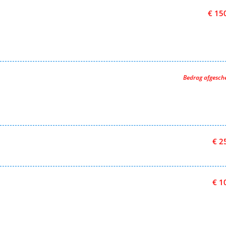
€ 15
Bedrag afgesc
€ 2
€ 1