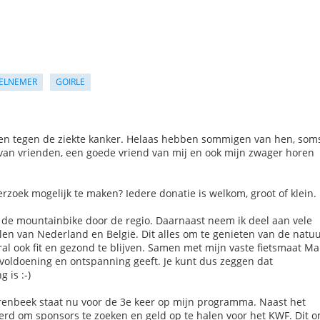
ELNEMER
GOIRLE
kken tegen de ziekte kanker. Helaas hebben sommigen van hen, soms
je van vrienden, een goede vriend van mij en ook mijn zwager horen
rzoek mogelijk te maken? Iedere donatie is welkom, groot of klein.
p de mountainbike door de regio. Daarnaast neem ik deel aan vele
n van Nederland en België. Dit alles om te genieten van de natuu
l ook fit en gezond te blijven. Samen met mijn vaste fietsmaat Ma
voldoening en ontspanning geeft. Je kunt dus zeggen dat
 is :-)
varenbeek staat nu voor de 3e keer op mijn programma. Naast het
eerd om sponsors te zoeken en geld op te halen voor het KWF. Dit 