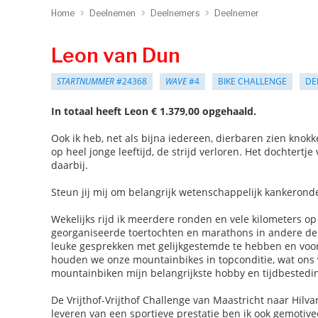
Home
Deelnemen
Deelnemers
Deelnemer
Leon van Dun
STARTNUMMER
#24368
WAVE
#4
BIKE CHALLENGE
DE
In totaal heeft Leon € 1.379,00 opgehaald.
Ook ik heb, net als bijna iedereen, dierbaren zien kno
op heel jonge leeftijd, de strijd verloren. Het dochtert
daarbij.
Steun jij mij om belangrijk wetenschappelijk kankeronde
Wekelijks rijd ik meerdere ronden en vele kilometers o
georganiseerde toertochten en marathons in andere dele
leuke gesprekken met gelijkgestemde te hebben en voora
houden we onze mountainbikes in topconditie, wat ons 
mountainbiken mijn belangrijkste hobby en tijdbesteding
De Vrijthof-Vrijthof Challenge van Maastricht naar Hil
leveren van een sportieve prestatie ben ik ook gemotiv