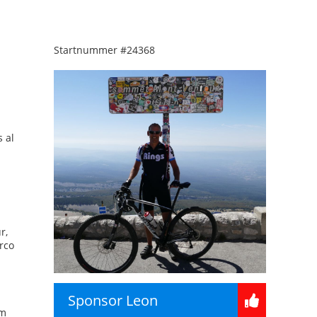
Startnummer
#24368
 al
r,
rco
Sponsor Leon
om