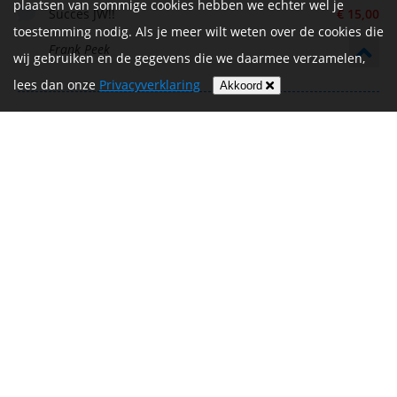
plaatsen van sommige cookies hebben we echter wel je
Succes JW!!
€ 15,00
toestemming nodig. Als je meer wilt weten over de cookies die
Frank Peek
wij gebruiken en de gegevens die we daarmee verzamelen,
lees dan onze
Privacyverklaring
Akkoord
Jan Willem. Succes.
€ 20,00
Goed bezig
Jan cornelisse
Succes
€ 15,00
Wilbert
Ronald Joosen
€ 50,00