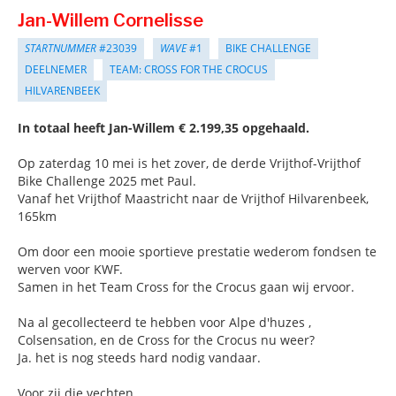
Jan-Willem Cornelisse
STARTNUMMER
#23039
WAVE
#1
BIKE CHALLENGE
DEELNEMER
TEAM: CROSS FOR THE CROCUS
HILVARENBEEK
In totaal heeft Jan-Willem € 2.199,35 opgehaald.
Op zaterdag 10 mei is het zover, de derde Vrijthof-Vrijthof
Bike Challenge 2025 met Paul.
Vanaf het Vrijthof Maastricht naar de Vrijthof Hilvarenbeek,
165km
Om door een mooie sportieve prestatie wederom fondsen te
werven voor KWF.
Samen in het Team Cross for the Crocus gaan wij ervoor.
Na al gecollecteerd te hebben voor Alpe d'huzes ,
Colsensation, en de Cross for the Crocus nu weer?
Ja. het is nog steeds hard nodig vandaar.
Voor zij die vechten.