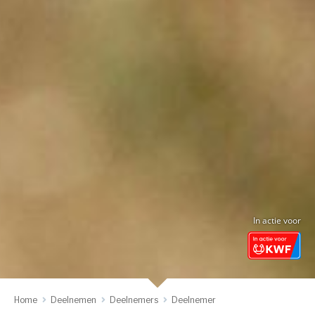
In actie voor
Home
Deelnemen
Deelnemers
Deelnemer