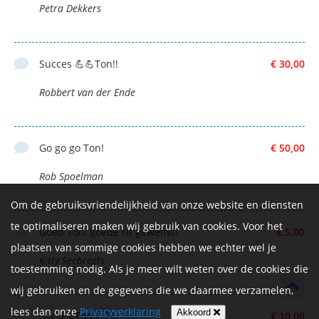
Petra Dekkers
Succes 💪💪Ton!!
€ 30,00
Robbert van der Ende
Go go go Ton!
€ 50,00
Rob Spoelman
Om de gebruiksvriendelijkheid van onze website en diensten
te optimaliseren maken wij gebruik van cookies. Voor het
Goed Ton, goede rit gewenst!
€ 5,00
plaatsen van sommige cookies hebben we echter wel je
Kitty Seebregts
toestemming nodig. Als je meer wilt weten over de cookies die
wij gebruiken en de gegevens die we daarmee verzamelen,
lees dan onze
Privacyverklaring
Akkoord
Succes Ton.💪🏻
€ 10,00