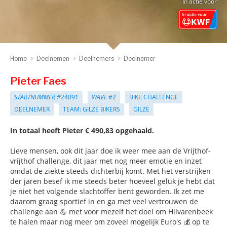
In actie voor
Home
Deelnemen
Deelnemers
Deelnemer
Pieter Faes
STARTNUMMER
#24091
WAVE
#2
BIKE CHALLENGE
DEELNEMER
TEAM: GILZE BIKERS
GILZE
In totaal heeft Pieter € 490,83 opgehaald.
Lieve mensen, ook dit jaar doe ik weer mee aan de Vrijthof-
vrijthof challenge, dit jaar met nog meer emotie en inzet
omdat de ziekte steeds dichterbij komt. Met het verstrijken
der jaren besef ik me steeds beter hoeveel geluk je hebt dat
je niet het volgende slachtoffer bent geworden. Ik zet me
daarom graag sportief in en ga met veel vertrouwen de
challenge aan 💪 met voor mezelf het doel om Hilvarenbeek
te halen maar nog meer om zoveel mogelijk Euro's 💰 op te