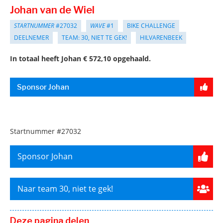
Johan van de Wiel
STARTNUMMER
#27032
WAVE
#1
BIKE CHALLENGE
DEELNEMER
TEAM: 30, NIET TE GEK!
HILVARENBEEK
In totaal heeft Johan € 572,10 opgehaald.
Sponsor Johan
Startnummer
#27032
Sponsor Johan
Naar team 30, niet te gek!
Deze pagina delen