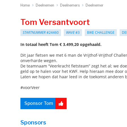
Home
Deelnemen
Deelnemers
Deelnemer
Tom Versantvoort
STARTNUMMER
#24460
WAVE
#3
BIKE CHALLENGE
DE
In totaal heeft Tom € 3.499,20 opgehaald.
Dit jaar fietsen we met 6 man de Vrijthof-Vrijthof Chal
onverharde wegen.
De teamnaam “Veerkracht fietsteam” zegt het al; we doe
geld op te halen voor het KWF. Help hieraan mee door o
Laten we hopen dat haar leed in de toekomst anderen be
#voorVeer
Sponsor Tom
Sponsors