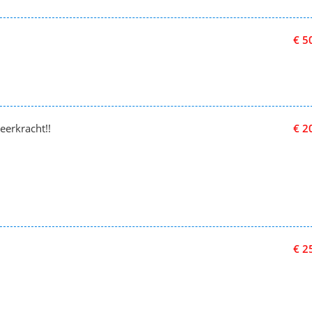
€ 5
eerkracht!!
€ 2
€ 2