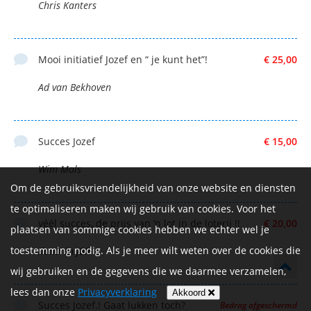
Chris Kanters
Mooi initiatief Jozef en “ je kunt het”!
€ 25,00
Ad van Bekhoven
Succes Jozef
€ 15,00
Wim Mols
Om de gebruiksvriendelijkheid van onze website en diensten
te optimaliseren maken wij gebruik van cookies. Voor het
véél succes, de prijs van ‘n lot in de loterij !!
€ 20,00
plaatsen van sommige cookies hebben we echter wel je
toestemming nodig. Als je meer wilt weten over de cookies die
Ilona èn JBR
wij gebruiken en de gegevens die we daarmee verzamelen,
lees dan onze
Privacyverklaring
Akkoord
Succes Jozef.! Gaat lukken toch?
Bedrag afgeschermd