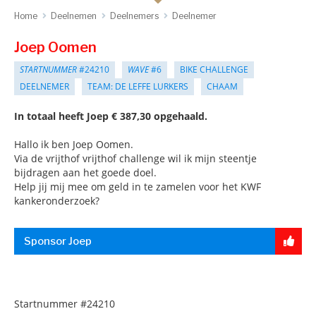
Home
Deelnemen
Deelnemers
Deelnemer
Joep Oomen
STARTNUMMER
#24210
WAVE
#6
BIKE CHALLENGE
DEELNEMER
TEAM: DE LEFFE LURKERS
CHAAM
In totaal heeft Joep € 387,30 opgehaald.
Hallo ik ben Joep Oomen.
Via de vrijthof vrijthof challenge wil ik mijn steentje
bijdragen aan het goede doel.
Help jij mij mee om geld in te zamelen voor het KWF
kankeronderzoek?
Sponsor Joep
Startnummer
#24210