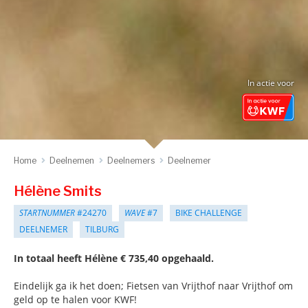
In actie voor
Home
Deelnemen
Deelnemers
Deelnemer
Hélène Smits
STARTNUMMER
#24270
WAVE
#7
BIKE CHALLENGE
DEELNEMER
TILBURG
In totaal heeft Hélène € 735,40 opgehaald.
Eindelijk ga ik het doen; Fietsen van Vrijthof naar Vrijthof om
geld op te halen voor KWF!