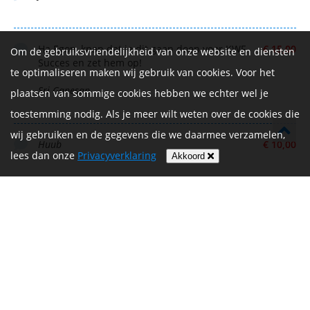
Ha Egon, knap dat je dit gaan doen voor KWF.
€ 15,00
Om de gebruiksvriendelijkheid van onze website en diensten
Succes en zet hem op!
te optimaliseren maken wij gebruik van cookies. Voor het
Sri Ganesan
plaatsen van sommige cookies hebben we echter wel je
toestemming nodig. Als je meer wilt weten over de cookies die
wij gebruiken en de gegevens die we daarmee verzamelen,
Huub
€ 10,00
lees dan onze
Privacyverklaring
Akkoord
Het huidige kabinet draagt belangrijk
€ 25,00
onderzoek geen warm hart toe, belangrijk om zelf een
bijdrage te doen voor belangrijke doelen zoals het
KWF!
Egon