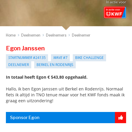
In actie voor
Home
Deelnemen
Deelnemers
Deelnemer
Egon Janssen
STARTNUMMER
#24135
WAVE
#7
BIKE CHALLENGE
DEELNEMER
BERKEL EN RODENRIJS
In totaal heeft Egon € 543,80 opgehaald.
Hallo, ik ben Egon Janssen uit Berkel en Rodenrijs. Normaal
fiets ik altijd in TNO tenue maar voor het KWF fonds maak ik
graag een uitzondering!
Sponsor Egon