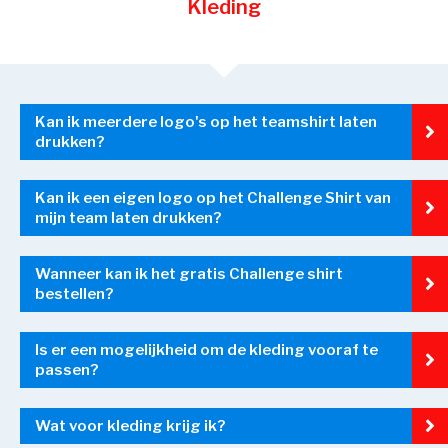
Kleding
Kan ik meerdere logo's op het teamshirt laten
drukken?
Kan ik een eigen logo op het Challenge Shirt van
mijn team laten drukken?
Wanneer kan ik het gratis Challenge shirt
bestellen?
Is er een mogelijkheid om de kleding vooraf te
passen?
Wat voor kleding krijg ik?