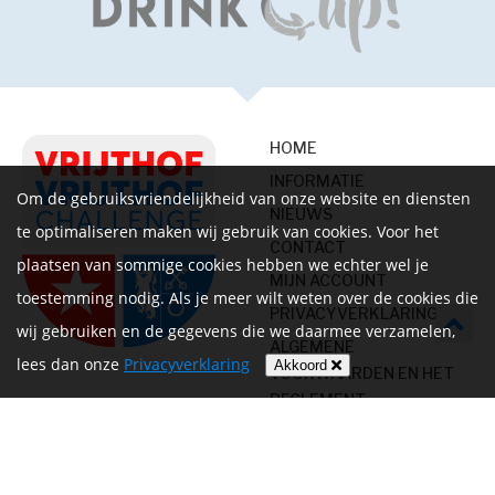
HOME
INFORMATIE
Om de gebruiksvriendelijkheid van onze website en diensten
NIEUWS
te optimaliseren maken wij gebruik van cookies. Voor het
CONTACT
plaatsen van sommige cookies hebben we echter wel je
MIJN ACCOUNT
toestemming nodig. Als je meer wilt weten over de cookies die
PRIVACYVERKLARING
wij gebruiken en de gegevens die we daarmee verzamelen,
ALGEMENE
lees dan onze
Privacyverklaring
Akkoord
VOORWAARDEN EN HET
REGLEMENT
Volg ons op
Betalen