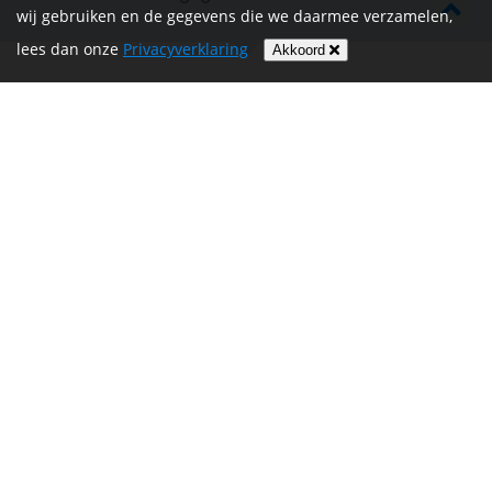
wij gebruiken en de gegevens die we daarmee verzamelen,
lees dan onze
Privacyverklaring
Akkoord
HOME
INFORMATIE
NIEUWS
CONTACT
MIJN ACCOUNT
PRIVACYVERKLARING
ALGEMENE
VOORWAARDEN EN HET
REGLEMENT
Volg ons op
Betalen