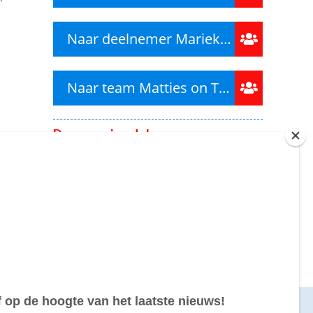
Naar deelnemer Marieke van den Borne
Naar team Matties on Tour
Deze pagina delen
0,00