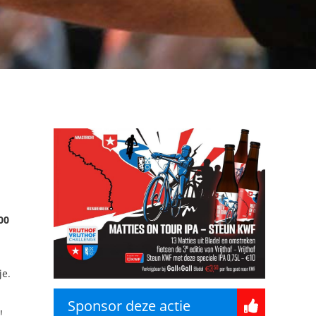
00
je.
Sponsor deze actie
!