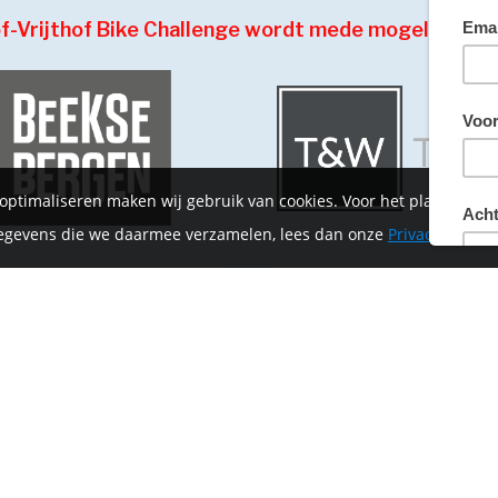
of-Vrijthof Bike Challenge wordt mede mogelijk ge
 optimaliseren maken wij gebruik van cookies. Voor het plaatsen 
 gegevens die we daarmee verzamelen, lees dan onze
Privacyverklar
HOME
CONTACT
INFORMATIE
MIJN ACCOUNT
NIEUWS
PRIVACYVERKLARING
ALGEMENE