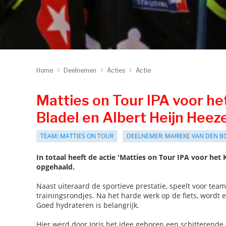
Home
Deelnemen
Acties
Actie
Matties on Tour IPA voor het
Bladel en Albert Heijn Heez
TEAM: MATTIES ON TOUR
DEELNEMER: MARIEKE VAN DEN B
In totaal heeft de actie 'Matties on Tour IPA voor het 
opgehaald.
Naast uiteraard de sportieve prestatie, speelt voor team
trainingsrondjes. Na het harde werk op de fiets, wordt
Goed hydrateren is belangrijk.
Hier werd door Joris het idee geboren een schitterende