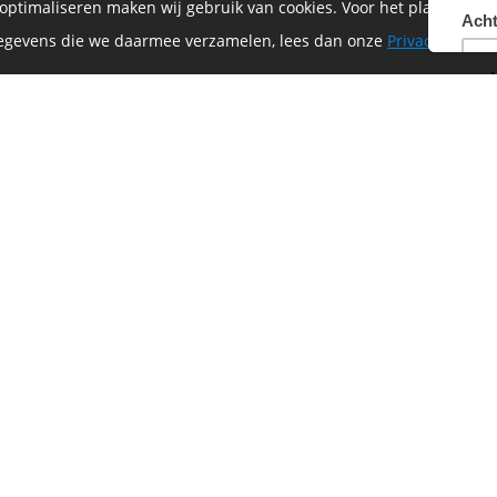
 optimaliseren maken wij gebruik van cookies. Voor het plaatsen 
 gegevens die we daarmee verzamelen, lees dan onze
Privacyverklar
HOME
CONTACT
INFORMATIE
MIJN ACCOUNT
NIEUWS
PRIVACYVERKLARING
ALGEMENE
VOORWAARDEN EN HET
REGLEMENT
Volg ons op
Betalen