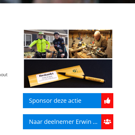
hout
Sponsor deze actie
Naar deelnemer Erwin Geerts