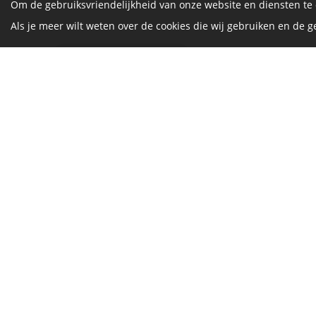
Om de gebruiksvriendelijkheid van onze website en diensten te
Als je meer wilt weten over de cookies die wij gebruiken en de
© Vrijthof-Vrijthof Challenge All rights reserved