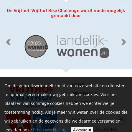
De Vrijthof-Vrijthof Bike Challenge wordt mede mogelijk
gemaakt door
HOME
Om de gebruiksvriendelijkheid van onze website en diensten
INFORMATIE
te optimaliseren maken wij gebruik van cookies. Voor het
NIEUWS
plaatsen van sommige cookies hebben we echter wel je
CONTACT
toestemming nodig. Als je meer wilt weten over de cookies die
MIJN ACCOUNT
wij gebruiken en de gegevens die we daarmee verzamelen,
PRIVACYVERKLARING
lees dan onze
Privacyverklaring
Akkoord